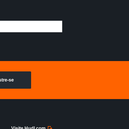
stre-se
Visite Hudl.com