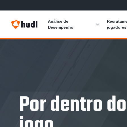
Análise de
Recrutame
Desempenho
jogadores
Explicação da Análise de Desempenho
Análise do Adversário
Preparação Pré-Jogo
Decisões Durante o Jogo
Por dentro do
Análise Pós-Jogo
jogo