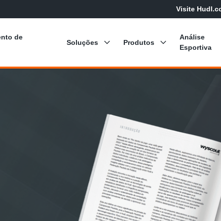
Visite Hudl.
nto de
Análise
Soluções
Produtos
Esportiva
Pro Suite
Análise do 
Hudl Focus
Wysc
Pro Services
Análise do 
Análise de 