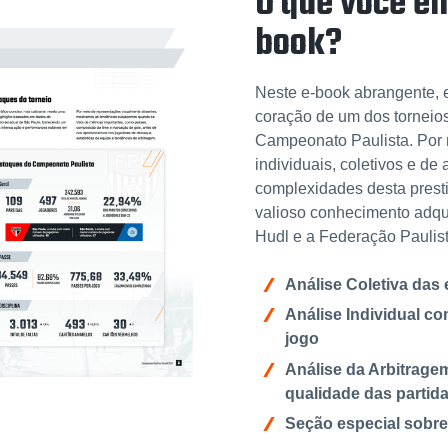
O que você en
book?
Neste e-book abrangente,
coração de um dos torneios
Campeonato Paulista. Por 
individuais, coletivos e d
complexidades desta prest
valioso conhecimento adqui
Hudl e a Federação Paulist
Análise Coletiva das
Análise Individual c
jogo
Análise da Arbitragem
qualidade das partid
Seção especial sobr