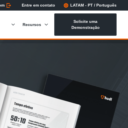
com
Entre em contato
LATAM - PT / Português
Solicite uma
Recursos
Demonstração
Futebol
Conteúdos
out
Hudl
Sportscode
WI
Basquete
Assine o Boletim Informativo
Insight
Outros Esportes
Suporte
Studio
Hudl Assist
Replay