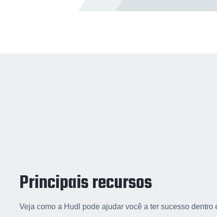
Principais recursos
Principais recursos
Principais recursos
Veja como a Hudl pode ajudar você a ter sucesso dentro 
Veja como a Hudl pode ajudar você a ter sucesso dentro 
Veja como a Hudl pode ajudar você a ter sucesso dentro 