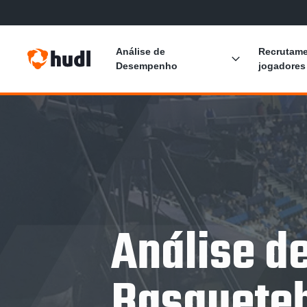
Análise de
Recrutame
Desempenho
jogadores
Explicação da Análise de Desempenho
Análise do Adversário
Preparação Pré-Jogo
Decisões Durante o Jogo
Análise d
Análise Pós-Jogo
Basquete